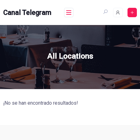
Skip
to
Canal Telegram
content
All Locations
¡No se han encontrado resultados!