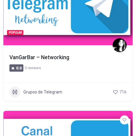
POPULAR
VanGarBar – Networking
0 reviews
0.0
Grupos de Telegram
716