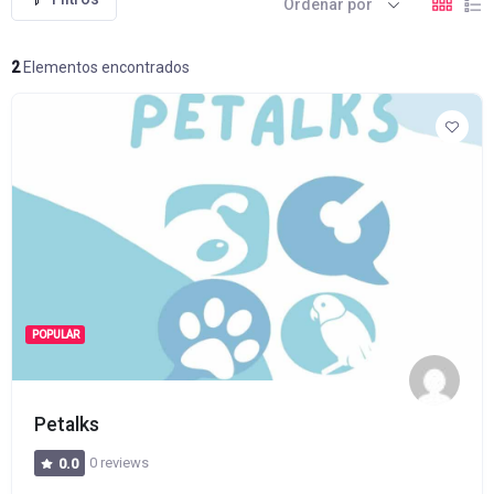
Ordenar por
2
Elementos encontrados
POPULAR
Petalks
0 reviews
0.0