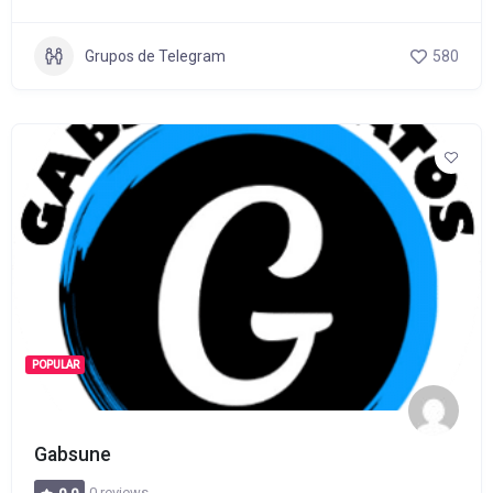
Grupos de Telegram
580
POPULAR
Gabsune
0 reviews