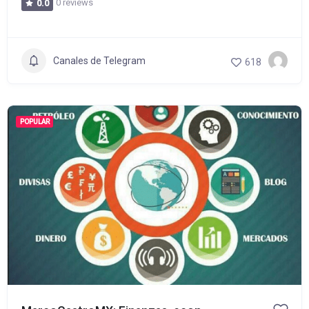
0 reviews
0.0
Canales de Telegram
618
POPULAR