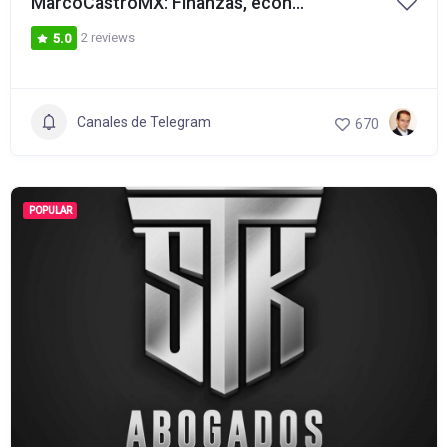
MarcoCastroMX: Finanzas, economía, noticias
2 reviews
5.0
Canales de Telegram
670
POPULAR