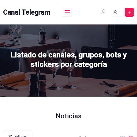
Skip
to
Canal Telegram
content
Listado de canales, grupos, bots y
stickers por categoría
Noticias
Filtros