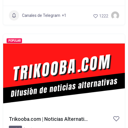
Canales de Telegram
+1
1222
POPULAR
Trikooba.com | Noticias Alternativas