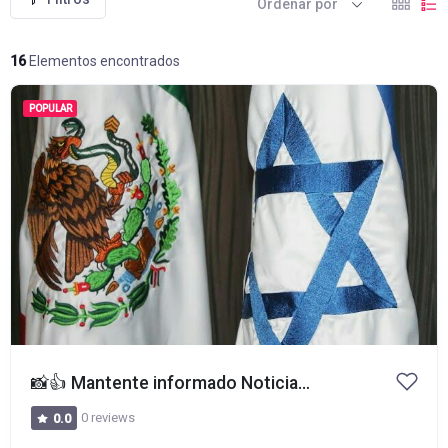
Ordenar por
16
Elementos encontrados
POPULAR
📸
👍
Mantente informado Noticias importantes de Israel
0 reviews
0.0