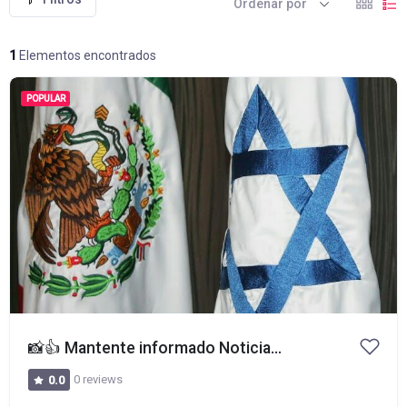
Ordenar por
1
Elementos encontrados
POPULAR
📸
👍
Mantente informado Noticias importantes de Israel
0 reviews
0.0