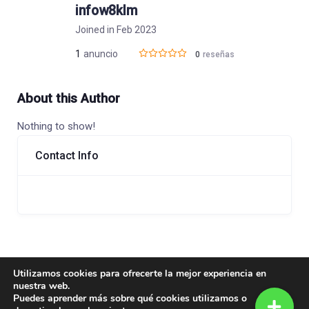
infow8klm
Joined in Feb 2023
1
anuncio
0
reseñas
About this Author
Nothing to show!
Contact Info
Utilizamos cookies para ofrecerte la mejor experiencia en
Author Listings
nuestra web.
Puedes aprender más sobre qué cookies utilizamos o
Filter by category